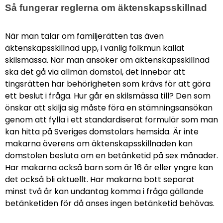
Så fungerar reglerna om äktenskapsskillnad
När man talar om familjerätten tas även
äktenskapsskillnad upp, i vanlig folkmun kallat
skilsmässa. När man ansöker om äktenskapsskillnad
ska det gå via allmän domstol, det innebär att
tingsrätten har behörigheten som krävs för att göra
ett beslut i fråga. Hur går en skilsmässa till? Den som
önskar att skilja sig måste föra en stämningsansökan
genom att fylla i ett standardiserat formulär som man
kan hitta på Sveriges domstolars hemsida. Är inte
makarna överens om äktenskapsskillnaden kan
domstolen besluta om en betänketid på sex månader.
Har makarna också barn som är 16 år eller yngre kan
det också bli aktuellt. Har makarna bott separat
minst två år kan undantag komma i fråga gällande
betänketiden för då anses ingen betänketid behövas.