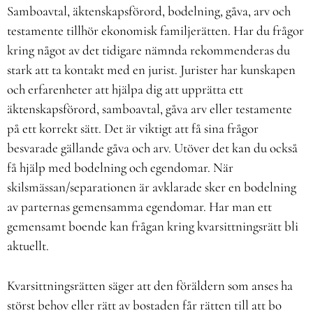
Samboavtal, äktenskapsförord, bodelning, gåva, arv och
testamente tillhör ekonomisk familjerätten. Har du frågor
kring något av det tidigare nämnda rekommenderas du
stark att ta kontakt med en jurist. Jurister har kunskapen
och erfarenheter att hjälpa dig att upprätta ett
äktenskapsförord, samboavtal, gåva arv eller testamente
på ett korrekt sätt. Det är viktigt att få sina frågor
besvarade gällande gåva och arv. Utöver det kan du också
få hjälp med bodelning och egendomar. När
skilsmässan/separationen är avklarade sker en bodelning
av parternas gemensamma egendomar. Har man ett
gemensamt boende kan frågan kring kvarsittningsrätt bli
aktuellt.
Kvarsittningsrätten säger att den föräldern som anses ha
störst behov eller rätt av bostaden får rätten till att bo