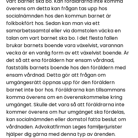
vart barnet ska bo. Kan föräldrarna inte komma
överens om detta kan frågan tas upp hos
socialnämnden hos den kommun barnet är
folkbokfört hos. Sedan kan man via ett
samarbetssamtal eller via domstolen väcka en
talan om vart barnet ska bo. I det flesta fallen
brukar barnets boende vara växelvist, varannan
vecka är en vanlig form av ett växelvist boende. Är
det så att ena föräldern har ensam vårdnad,
fastställs barnets boende hos den föräldern med
ensam vårdnad. Detta gör att frågan om
umgängesrätt öppnas upp för den föräldern
barnet inte bor hos. Föräldrarna kan tillsammans
komma överens om en överenskommelse kring
umgänget. Skulle det vara så att föräldrarna inte
kommer överens om hur umgänget ska fördelas,
kan socialnämnden eller domstol fatta beslut om
vårdnaden. Advokatfirman Leges familjerjurister
hjälper dig gärna med denna typ av ärenden.