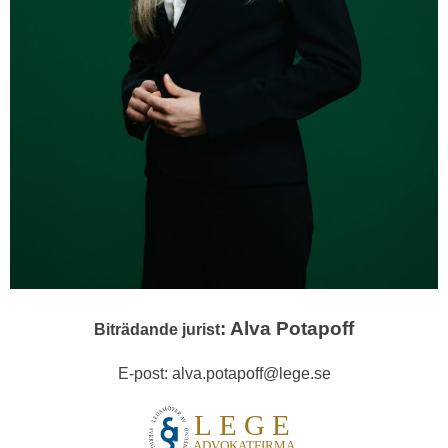
: Alva Potapoff
Biträdande jurist
E-post: alva.potapoff@lege.se