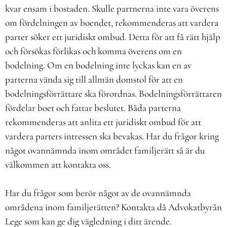
kvar ensam i bostaden. Skulle partnerna inte vara överens
om fördelningen av boendet, rekommenderas att vardera
parter söker ett juridiskt ombud. Detta för att få rätt hjälp
och försökas förlikas och komma överens om en
bodelning. Om en bodelning inte lyckas kan en av
parterna vända sig till allmän domstol för att en
bodelningsförrättare ska förordnas. Bodelningsförrättaren
fördelar boet och fattar beslutet. Båda parterna
rekommenderas att anlita ett juridiskt ombud för att
vardera parters intressen ska bevakas. Har du frågor kring
något ovannämnda inom området familjerätt så är du
välkommen att kontakta oss.
Har du frågor som berör något av de ovannämnda
områdena inom familjerätten? Kontakta då Advokatbyrån
Lege som kan ge dig vägledning i ditt ärende.