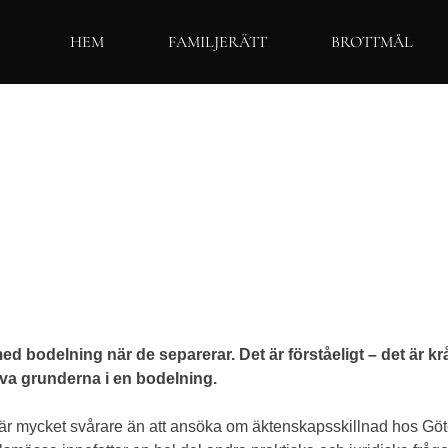
HEM
FAMILJERÄTT
BROTTMÅL
 med bodelning när de separerar. Det är förståeligt – det är k
iva grunderna i en bodelning.
e är mycket svårare än att ansöka om äktenskapsskillnad hos Göte