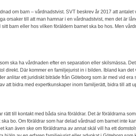
vårdnad om barn – vårdnadstvist. SVT beskrev år 2017 att antalet
ga orsaker till att man hamnar i en vårdnadstvist, men det är lång
t barn eller hos vilken föräldern barnet ska bo hos. Men vårdna
som ska ha vårdnaden efter en separation eller skilsmässa. Det b
l direkt. Där kommer en familjejurist in i bilden. Ibland kan de
er anlitar ett juridiskt biträde från Göteborg som är med vid era
av att bidra med expertkunskaper inom familjerätt, bidra till att 
ar rätt till kontakt med båda sina föräldrar. Det är föräldrarn
 ska bo. Om föräldrar som har delad vårdnad om barnet inte ka
Det kan även ske om föräldrarna av annat skäl vill ha ett domstolsbe
a hjälp av en erfaren familjejurist eller advokat i Göteborg som ka